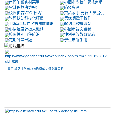
南門午餐食材菜單
桃園市學校午餐教育網
會計預算決算報告
防疫專區
校園影音VOD(校內)
英語故事-元智大學提供
學習扶助科技化評量
第38期電子校刊
113學年原住民語開課情形
50週年校慶網站
心情溫度計擴大檢測
桃園市語文競賽
校園性別事件防治
性別平等教育實施
定期評量審題
學生申訴手冊
數位/網路性別暴力防治遊戲：鍵盤戰青春