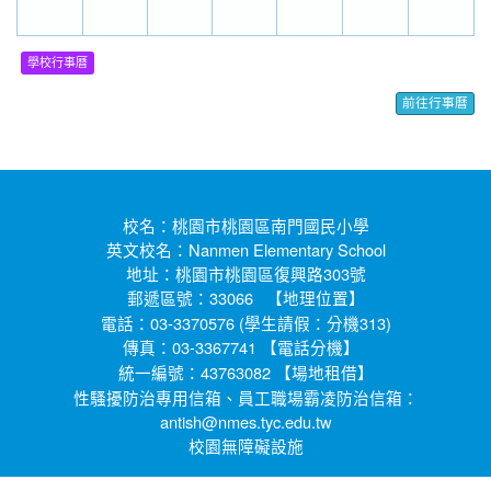
30
31
1
2
3
4
5
學校行事曆
前往行事曆
校名：桃園市桃園區南門國民小學
英文校名：Nanmen Elementary School
地址：桃園市桃園區復興路303號
郵遞區號：33066 【
】
地理位置
電話：03-3370576 (學生請假：分機313)
傳真：03-3367741 【
】
電話分機
統一編號：43763082 【
】
場地租借
性騷擾防治專用信箱、員工職場霸凌防治信箱：
antish@nmes.tyc.edu.tw
校園無障礙設施