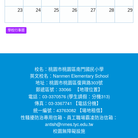
23
24
25
26
27
28
29
30
31
1
2
3
4
5
學校行事曆
校名：桃園市桃園區南門國民小學
英文校名：Nanmen Elementary School
地址：桃園市桃園區復興路303號
郵遞區號：33066 【
】
地理位置
電話：03-3370576 (學生請假：分機313)
傳真：03-3367741 【
】
電話分機
統一編號：43763082 【
】
場地租借
性騷擾防治專用信箱、員工職場霸凌防治信箱：
antish@nmes.tyc.edu.tw
校園無障礙設施