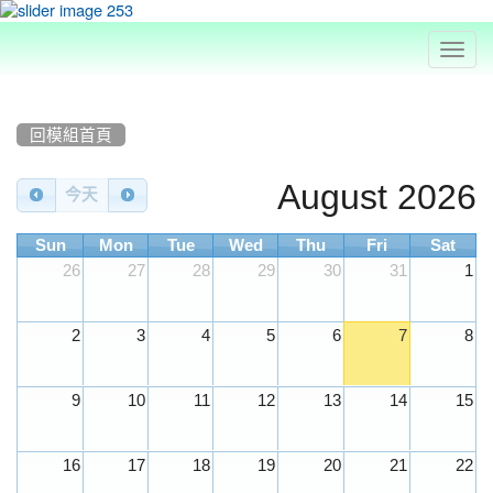
Toggl
navig
:::
回模組首頁
Calendar
August 2026
今天
Sun
Mon
Tue
Wed
Thu
Fri
Sat
26
27
28
29
30
31
1
2
3
4
5
6
7
8
9
10
11
12
13
14
15
16
17
18
19
20
21
22