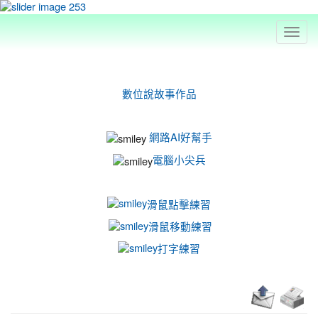
Toggl
navig
:::
數位說故事作品
網路AI好幫手
電腦小尖兵
滑鼠點擊練習
滑鼠移動練習
打字練習