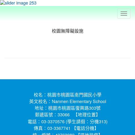
Toggl
navig
校園無障礙設施
:::
校名：桃園市桃園區南門國民小學
英文校名：Nanmen Elementary School
地址：桃園市桃園區復興路303號
郵遞區號：33066 【
】
地理位置
電話：03-3370576 (學生請假：分機313)
傳真：03-3367741 【
】
電話分機
統一編號：43763082 【
】