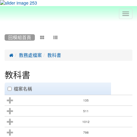
Toggl
navig
:::
回模組首頁



教務處檔案
教科書
教科書
clickAll
檔案名稱
135
511
1012
798