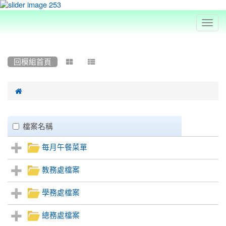
Toggl
navig
:::
回模組首頁



Files
clickAll
檔案名稱
List
每月午餐菜單
教務處檔案
學務處檔案
總務處檔案