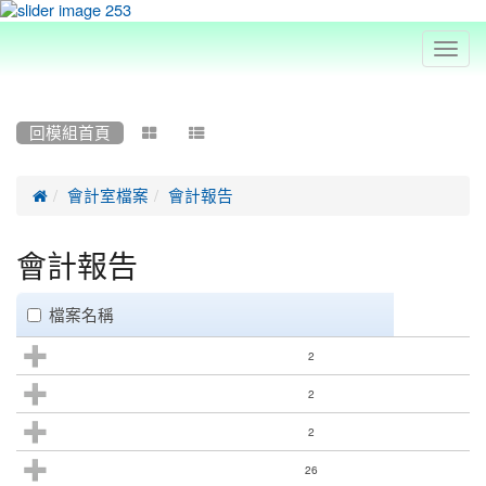
Toggl
navig
:::
回模組首頁



會計室檔案
會計報告
會計報告
clickAll
檔案名稱
2
2
2
26